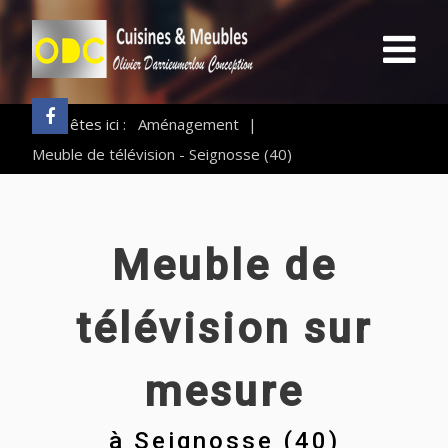
Vous êtes ici :
Aménagement
|
Meuble de télévision - Seignosse (40)
Meuble de
télévision sur
mesure
à
Seignosse (40)