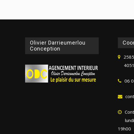
Olivier Darrieumerlou
Coo
Conception
2585
4051
06 0
con
Cont
lund
19h00