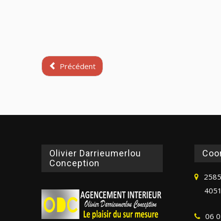
Précédent
Olivier Darrieumerlou
Coo
Conception
2585
4051
06 0