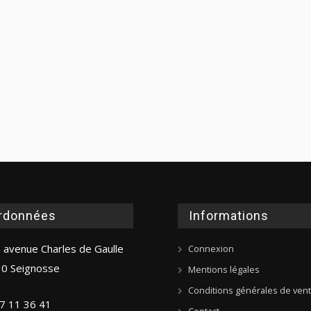
rdonnées
Informations
 avenue Charles de Gaulle
Connexion
0 Seignosse
Mentions légales
Conditions générales de ven
7 11 36 41
Contact