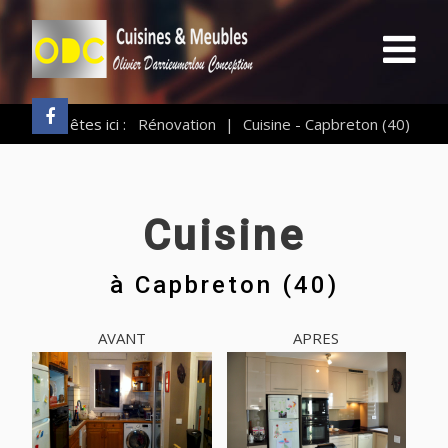
Vous êtes ici :
Rénovation
|
Cuisine - Capbreton (40)
Cuisine
à
Capbreton (40)
AVANT
APRES