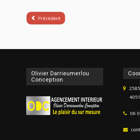
Précédent
Olivier Darrieumerlou
Coo
Conception
2585
4051
06 0
con