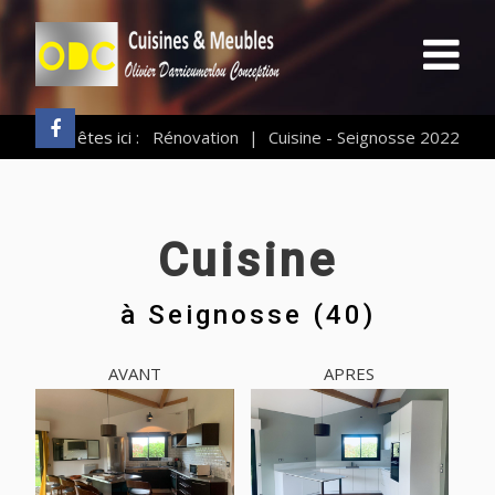
Vous êtes ici :
Rénovation
|
Cuisine - Seignosse 2022
Cuisine
à
Seignosse (40)
AVANT
APRES