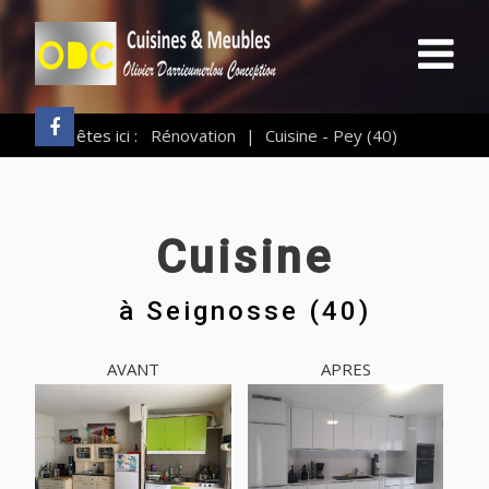
Vous êtes ici :
Rénovation
|
Cuisine - Pey (40)
Cuisine
à
Seignosse (40)
AVANT
APRES