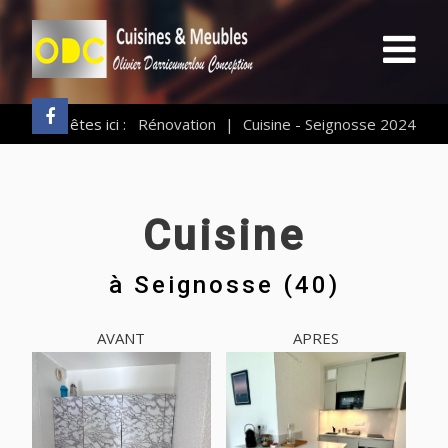
Vous êtes ici :
Rénovation
|
Cuisine - Seignosse 2024
Cuisine
à
Seignosse (40)
AVANT
APRES