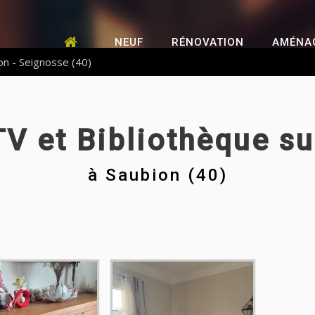
NEUF
RÉNOVATION
AMÉNA
on - Seignosse (40)
V et Bibliothèque s
à
Saubion (40)