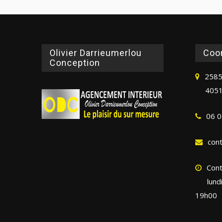
Olivier Darrieumerlou
Coo
Conception
2585
4051
06 0
con
Cont
lund
19h00