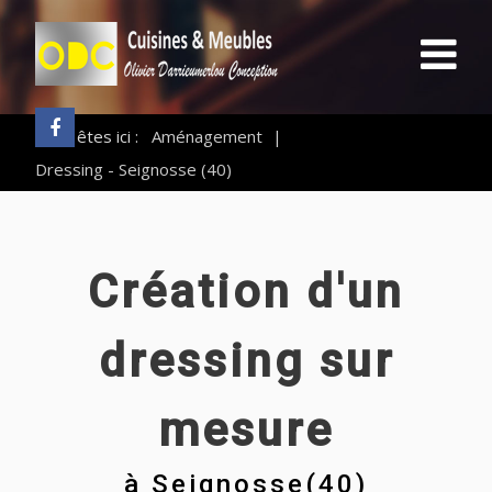
Vous êtes ici :
Aménagement
|
Dressing - Seignosse (40)
Création d'un
dressing sur
mesure
à
Seignosse(40)