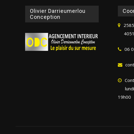
Olivier Darrieumerlou
Coo
Conception
2585
4051
06 0
con
Cont
lund
19h00