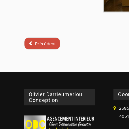
Précédent
Olivier Darrieumerlou
Coo
Conception
2585
4051