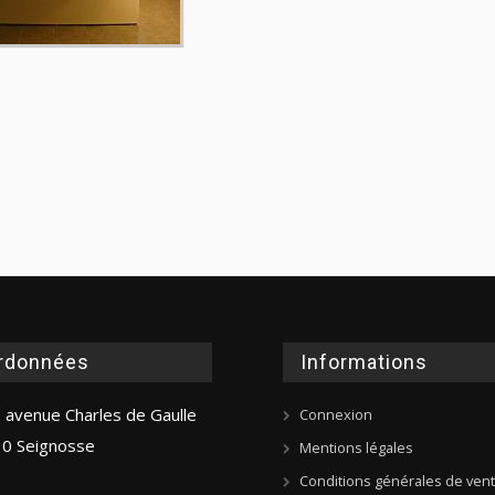
rdonnées
Informations
 avenue Charles de Gaulle
Connexion
0 Seignosse
Mentions légales
Conditions générales de ven