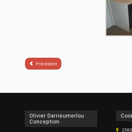
Précédent
Olivier Darrieumerlou
Coo
Conception
2585