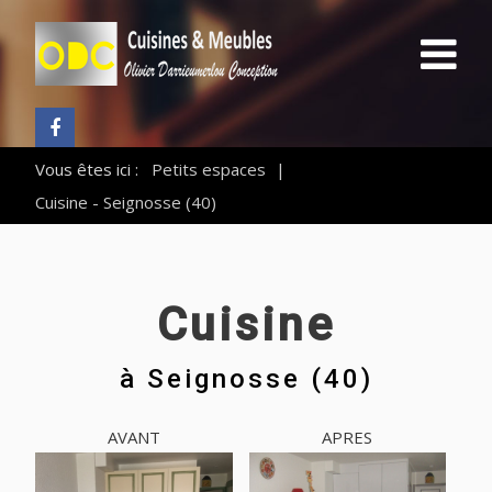
Vous êtes ici :
Petits espaces
|
Cuisine - Seignosse (40)
Cuisine
à
Seignosse (40)
AVANT
APRES