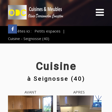
Vous êtes ici :
Petits espaces
|
Cuisine - Seignosse (40)
Cuisine
à
Seignosse (40)
AVANT
APRES