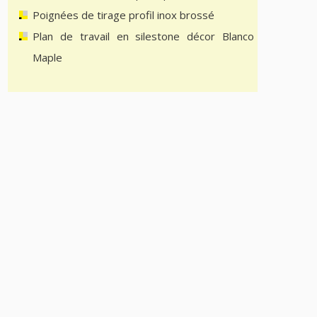
Poignées de tirage profil inox brossé
Plan de travail en silestone décor Blanco
Maple