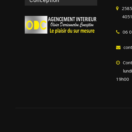
Conception
2585
4051
06 0
con
Cont
lund
19h00